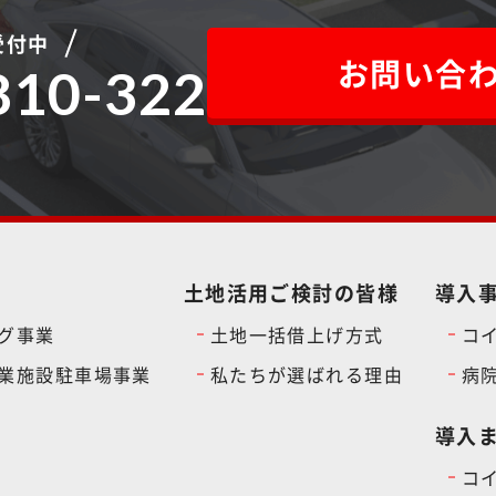
受付中
お問い合
810-322
土地活用ご検討の皆様
導入
グ事業
土地一括借上げ方式
コ
業施設駐車場事業
私たちが選ばれる理由
病
導入
コ