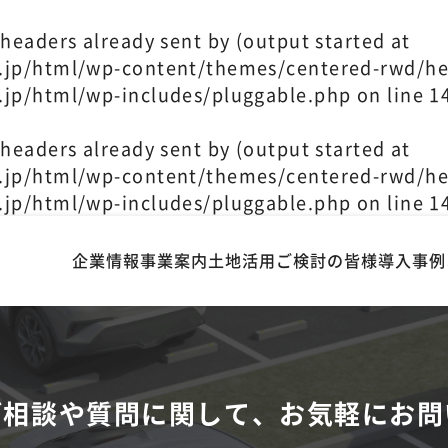
headers already sent by (output started at
.jp/html/wp-content/themes/centered-rwd/he
.jp/html/wp-includes/pluggable.php
on line
1
headers already sent by (output started at
.jp/html/wp-content/themes/centered-rwd/he
.jp/html/wp-includes/pluggable.php
on line
1
企業情報
事業案内
土地活用ご検討の皆様
導入事例
ご相談や
質問に関して、お気軽に
お問